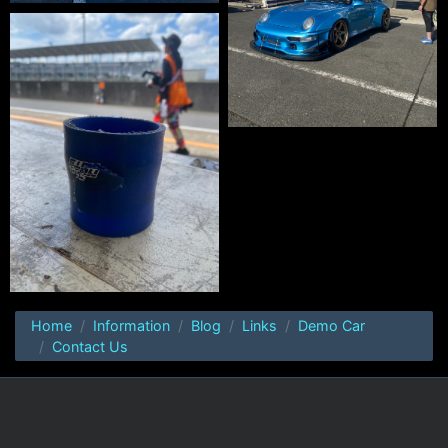
Home
Information
Blog
Links
Demo Car
Contact Us