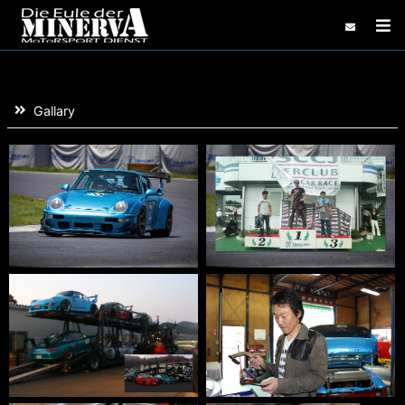
コンテンツにスキップする
Home
Information
Gallary
Blog
Gallary
Links
Demo Car