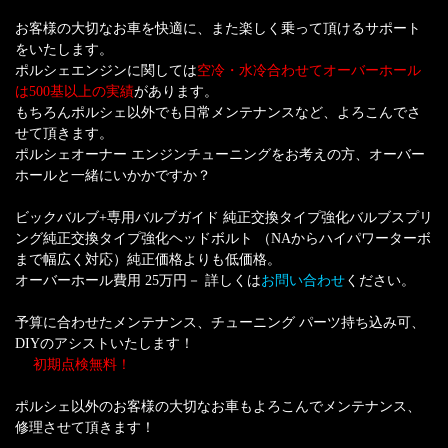
お客様の大切なお車を快適に、また楽しく乗って頂けるサポート
をいたします。
ポルシェエンジンに関しては
空冷・水冷合わせてオーバーホール
は500基以上の実績
があります。
もちろんポルシェ以外でも日常メンテナンスなど、よろこんでさ
せて頂きます。
ポルシェオーナー エンジンチューニングをお考えの方、オーバー
ホールと一緒にいかかですか？
ビックバルブ+専用バルブガイド 純正交換タイプ強化バルブスプリ
ング純正交換タイプ強化ヘッドボルト （NAからハイパワーターボ
まで幅広く対応）純正価格よりも低価格。
オーバーホール費用 25万円－ 詳しくは
お問い合わせ
ください。
予算に合わせたメンテナンス、チューニング パーツ持ち込み可、
DIYのアシストいたします！
初期点検無料！
ポルシェ以外のお客様の大切なお車もよろこんでメンテナンス、
修理させて頂きます！