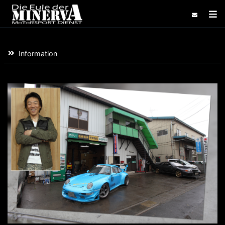
コンテンツにスキップする
Home
Information
Information
Blog
Gallary
Links
Demo Car